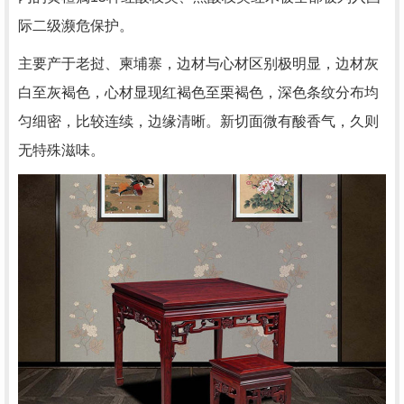
际二级濒危保护。
主要产于老挝、柬埔寨，边材与心材区别极明显，边材灰
白至灰褐色，心材显现红褐色至栗褐色，深色条纹分布均
匀细密，比较连续，边缘清晰。新切面微有酸香气，久则
无特殊滋味。