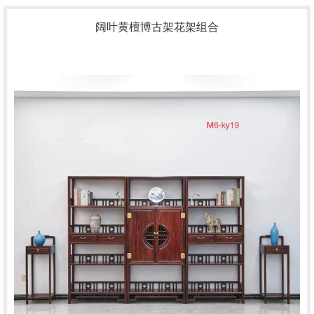
阔叶黄檀博古架花架组合