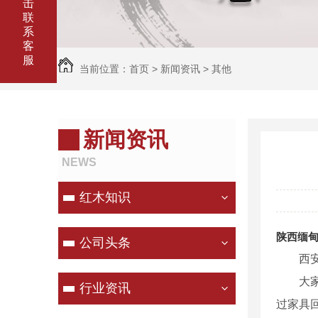
击
联
系
客
服
当前位置：
首页
>
新闻资讯
>
其他
新闻资讯
NEWS
红木知识
陕西缅
公司头条
西
大
行业资讯
过家具