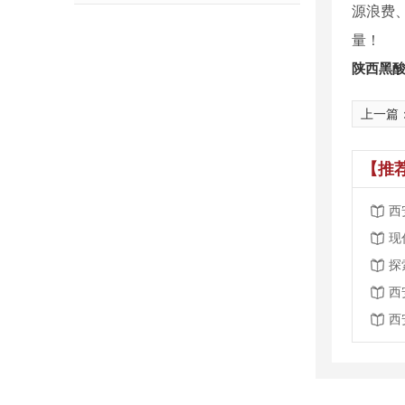
源浪费
量！
陕西黑
上一篇
【推
西
现
探
西
西