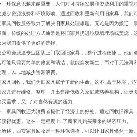
今，环保意识越来越重要，人们对可持续发展和资源利用的重视
在减少资源浪费和环境影响。通过回收和重新利用旧家具，我们
安家具回收服务致力于解决旧家具处理难题。无论是因为搬迁、
然而，传统的处理方式通常是将旧家具扔进垃圾填埋场或焚烧，
收为我们提供了更好的选择。
收公司会派遣专业团队上门取回旧家具，..整个过程便捷..。他
具可能只需要简单的修复和清洁，就能焕发新生；而对于无法再
理，以....地减少资源浪费。
过家具回收，我们为旧家具赋予了新的生命。这不..益于环境，
旧家具进行维修、整理，并出售给低收入家庭或慈善机构，让更
购买需求，又..了对自然资源的压力。
外，家具回收还为消费者提供了经济上的好处。通过回收旧家具
式获得优惠。这在一定程度上..了新家具购买带来的经济压力。
西安红木家具，西安赞比亚紫檀餐桌
上所述，西安家具回收是一种环保选择，可以让旧家具焕然一新