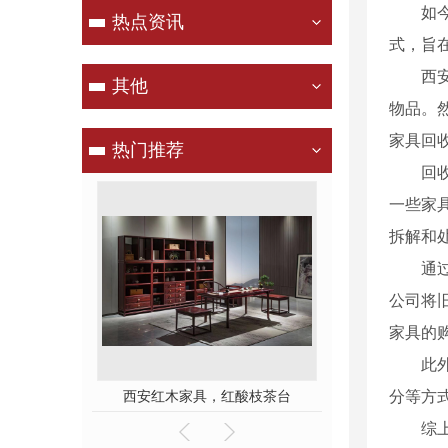
如
热点资讯
式，旨
西
其他
物品。
家具回
热门推荐
回
一些家
拆解和处
通
公司将
家具的
此
红木家具，红酸枝茶台
西安红木家具，西安赞比亚紫檀书桌
分等方
综