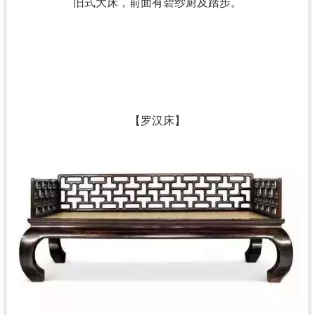
旧式大床，前面有碧纱厨及踏步。
【罗汉床】