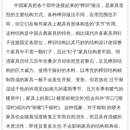
中国家具把各个部件连接起来的“榫卯”做法，是家具造
型的主要结构方式。各种榫卯做法不同，应用范围也不
同，但它们在每件家具上都具有形体构造的“关节”作用。
这种结构是中国古典家具的特色，相比现代许多家具用钉
子连接固定各部位，榫卯结构以其巧妙的结构设计使得整
个家具中不需一颗钉子，且比“钉子”家具结构更牢固。明
清家具历经几百年沧桑岁月却依然坚若磐石，足见榫卯结
构的巨大威力。使用干燥好的木料，以考究的榫卯结构精
制而成的家具一般不会发生开裂、变形。但若放在 过于潮
湿或干热的环境里(如南方的霉雨季节、北方冬季有暖气的
楼房中)，家具上的肩口( 横竖材相交外)也会向外“开口”(潮
湿时)或向内“张嘴”(干燥时)。这种现象，对于精制 的硬木
家具也会随着湿度恢复正常而自然消失，而且具有强健的
木质活性，即使反复多次也 不会影响家具的结构和寿命。